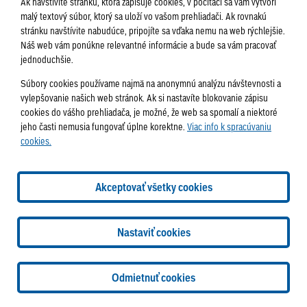
Ak navštívite stránku, ktorá zapisuje cookies, v počítači sa vám vytvorí
malý textový súbor, ktorý sa uloží vo vašom prehliadači. Ak rovnakú
stránku navštívite nabudúce, pripojíte sa vďaka nemu na web rýchlejšie.
Náš web vám ponúkne relevantné informácie a bude sa vám pracovať
jednoduchšie.
Súbory cookies používame najmä na anonymnú analýzu návštevnosti a
vylepšovanie našich web stránok. Ak si nastavíte blokovanie zápisu
cookies do vášho prehliadača, je možné, že web sa spomalí a niektoré
11. 7. 2023
jeho časti nemusia fungovať úplne korektne.
Viac info k spracúvaniu
Samospráva
Galéria
cookies.
Poslanecká anketa
Akceptovať všetky cookies
Nastaviť cookies
Odmietnuť cookies