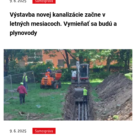
9. 6. 2025
Samospráva
Výstavba novej kanalizácie začne v
letných mesiacoch. Vymieňať sa budú a
plynovody
9. 6. 2025
Samospráva