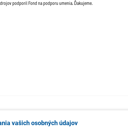
zdrojov podporil Fond na podporu umenia. Ďakujeme.
AKTUALITY
TÉMA
SAMOSPR
ania vašich osobných údajov