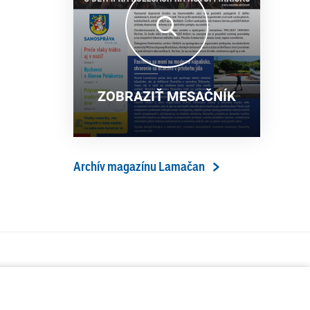
13. ročník Simultánky pod
18. 6. 2026
lipami v Lamači priniesol
výborný šach aj príjemnú
komunitnú atmosféru
ZOBRAZIŤ MESAČNÍK
Archív magazínu Lamačan
ÁVA
SERVIS