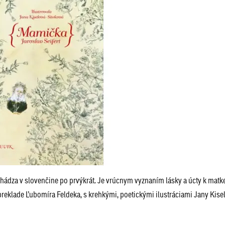
chádza v slovenčine po prvýkrát. Je vrúcnym vyznaním lásky a úcty k matk
eklade Ľubomíra Feldeka, s krehkými, poetickými ilustráciami Jany Kisel