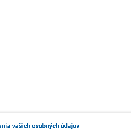
AKTUALITY
TÉMA
SAMOSPR
ania vašich osobných údajov