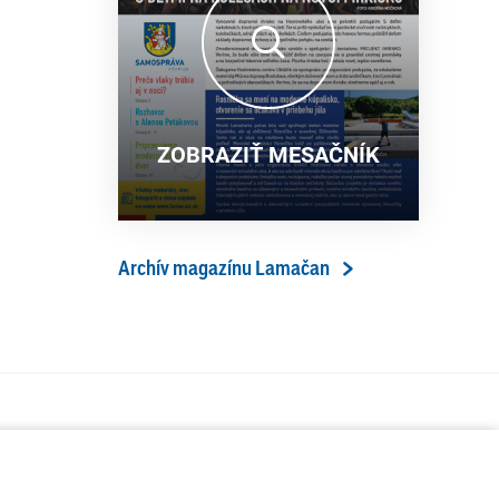
13. ročník Simultánky pod
18. 6. 2026
lipami v Lamači priniesol
výborný šach aj príjemnú
komunitnú atmosféru
ZOBRAZIŤ MESAČNÍK
Archív magazínu Lamačan
ÁVA
SERVIS