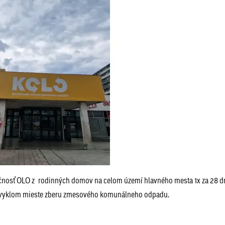
ločnosť OLO z rodinných domov na celom území hlavného mesta 1x za 28 dn
 obvyklom mieste zberu zmesového komunálneho odpadu.