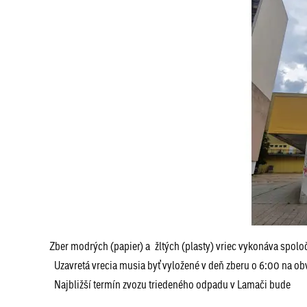
Zber modrých (papier) a žltých (plasty) vriec vykonáva spo
Uzavretá vrecia musia byť vyložené v deň zberu o 6:00 na
Najbližší termín zvozu triedeného odpadu v Lamači bude