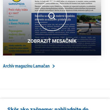
ZOBRAZIŤ MESAČNÍK
Archív magazínu Lamačan
Skôr ako začneme: nahliadnite do