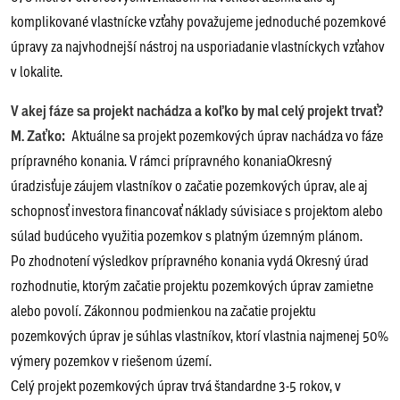
komplikované vlastnícke vzťahy považujeme jednoduché pozemkové
úpravy za najvhodnejší nástroj na usporiadanie vlastníckych vzťahov
v lokalite.
V akej fáze sa projekt nachádza a koľko by mal celý projekt trvať?
M. Zaťko:
Aktuálne sa projekt pozemkových úprav nachádza vo fáze
prípravného konania. V rámci prípravného konaniaOkresný
úradzisťuje záujem vlastníkov o začatie pozemkových úprav, ale aj
schopnosť investora financovať náklady súvisiace s projektom alebo
súlad budúceho využitia pozemkov s platným územným plánom.
Po zhodnotení výsledkov prípravného konania vydá Okresný úrad
rozhodnutie, ktorým začatie projektu pozemkových úprav zamietne
alebo povolí. Zákonnou podmienkou na začatie projektu
pozemkových úprav je súhlas vlastníkov, ktorí vlastnia najmenej 50%
výmery pozemkov v riešenom území.
Celý projekt pozemkových úprav trvá štandardne 3-5 rokov, v