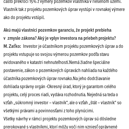
často prekročí 15% z výmery pozemkov vlastníka v riešenom území.
Vlastník tak z projektu pozemkových úprav vystúpi v rovnakej výmere
ako do projektu vstúpil.
Akú majú vlastníci pozemkov garanciu, že projekt prebieha
v zmysle zákona? Aký je vplyv investora na priebeh projektu?
M. Zaťko:
Investor je účastníkom projektu pozemkových úprav a do
projektu vstupuje so svojou výmerou pozemkov podľa stavu
evidovaného v katastri nehnuteľností.Nemá žiadne špeciálne
postavenie, zákon o pozemkových úpravách nahliada na každého
účastníka pozemkových úprav rovnako.Na jeho dodržiavanie
dohliada správny orgán -Okresný úrad, ktorý je garantom celého
projektu, celý proces riadi, vydáva rozhodnutia. Nejedná sa teda o
vzťah „súkromný investor – vlastník“, ale o vzťah „štát – vlastník“ so
všetkými právami a povinnosťami z toho plynúcimi.
Všetky návrhy v rámci projektu pozemkových úprav sú dôsledne
prerokované s vlastníkmi, ktorí môžu voči nim vzniesť oprávnené