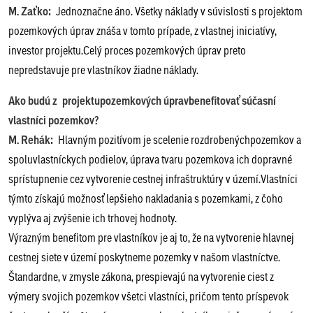
M. Zaťko:
Jednoznačne áno. Všetky náklady v súvislosti s projektom
pozemkových úprav znáša v tomto prípade, z vlastnej iniciatívy,
investor projektu.Celý proces pozemkových úprav preto
nepredstavuje pre vlastníkov žiadne náklady.
Ako budú z projektupozemkových úpravbenefitovať súčasní
vlastníci pozemkov?
M. Rehák:
Hlavným pozitívom je scelenie rozdrobenýchpozemkov a
spoluvlastníckych podielov, úprava tvaru pozemkova ich dopravné
sprístupnenie cez vytvorenie cestnej infraštruktúry v území.Vlastníci
týmto získajú možnosť lepšieho nakladania s pozemkami, z čoho
vyplýva aj zvýšenie ich trhovej hodnoty.
Výrazným benefitom pre vlastníkov je aj to, že na vytvorenie hlavnej
cestnej siete v území poskytneme pozemky v našom vlastníctve.
Štandardne, v zmysle zákona, prespievajú na vytvorenie ciest z
výmery svojich pozemkov všetci vlastníci, pričom tento príspevok