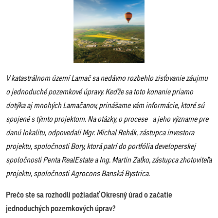
V katastrálnom území Lamač sa nedávno rozbehlo zisťovanie záujmu
o jednoduché pozemkové úpravy. Keďže sa toto konanie priamo
dotýka aj mnohých Lamačanov, prinášame vám informácie, ktoré sú
spojené s týmto projektom. Na otázky, o procese a jeho význame pre
danú lokalitu, odpovedali Mgr. Michal Rehák, zástupca investora
projektu, spoločnosti Bory, ktorá patrí do portfólia developerskej
spoločnosti Penta RealEstate a Ing. Martin Zaťko, zástupca zhotoviteľa
projektu, spoločnosti Agrocons Banská Bystrica.
Prečo ste sa rozhodli požiadať Okresný úrad o začatie
jednoduchých pozemkových úprav?