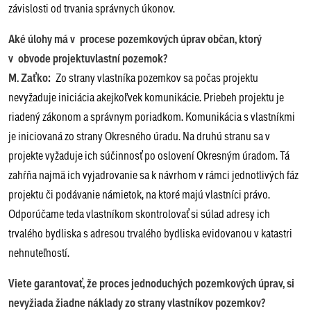
závislosti od trvania správnych úkonov.
Aké úlohy má v procese pozemkových úprav občan, ktorý
v obvode projektuvlastní pozemok?
M. Zaťko:
Zo strany vlastníka pozemkov sa počas projektu
nevyžaduje iniciácia akejkoľvek komunikácie. Priebeh projektu je
riadený zákonom a správnym poriadkom. Komunikácia s vlastníkmi
je iniciovaná zo strany Okresného úradu. Na druhú stranu sa v
projekte vyžaduje ich súčinnosť po oslovení Okresným úradom. Tá
zahŕňa najmä ich vyjadrovanie sa k návrhom v rámci jednotlivých fáz
projektu či podávanie námietok, na ktoré majú vlastníci právo.
Odporúčame teda vlastníkom skontrolovať si súlad adresy ich
trvalého bydliska s adresou trvalého bydliska evidovanou v katastri
nehnuteľností.
Viete garantovať, že proces jednoduchých pozemkových úprav, si
nevyžiada žiadne náklady zo strany vlastníkov pozemkov?