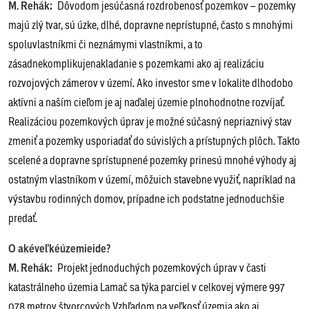
M. Rehák:
Dôvodom jesúčasná rozdrobenosť pozemkov – pozemky
majú zlý tvar, sú úzke, dlhé, dopravne neprístupné, často s mnohými
spoluvlastníkmi či neznámymi vlastníkmi, a to
zásadnekomplikujenakladanie s pozemkami ako aj realizáciu
rozvojových zámerov v území. Ako investor sme v lokalite dlhodobo
aktívni a naším cieľom je aj naďalej územie plnohodnotne rozvíjať.
Realizáciou pozemkových úprav je možné súčasný nepriaznivý stav
zmeniť a pozemky usporiadať do súvislých a prístupných plôch. Takto
scelené a dopravne sprístupnené pozemky prinesú mnohé výhody aj
ostatným vlastníkom v území, môžuich stavebne využiť, napríklad na
výstavbu rodinných domov, prípadne ich podstatne jednoduchšie
predať.
O akéveľkéúzemieide?
M. Rehák:
Projekt jednoduchých pozemkových úprav v časti
katastrálneho územia Lamač sa týka parciel v celkovej výmere 997
078 metrov štvorcových.Vzhľadom na veľkosť územia ako aj