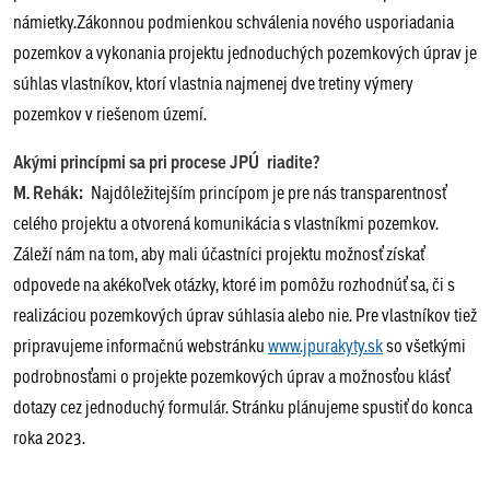
námietky.Zákonnou podmienkou schválenia nového usporiadania
pozemkov a vykonania projektu jednoduchých pozemkových úprav je
súhlas vlastníkov, ktorí vlastnia najmenej dve tretiny výmery
pozemkov v riešenom území.
Akými princípmi sa pri procese JP
Ú
riadite?
M. Rehák:
Najdôležitejším princípom je pre nás transparentnosť
celého projektu a otvorená komunikácia s vlastníkmi pozemkov.
Záleží nám na tom, aby mali účastníci projektu možnosť získať
odpovede na akékoľvek otázky, ktoré im pomôžu rozhodnúť sa, či s
realizáciou pozemkových úprav súhlasia alebo nie. Pre vlastníkov tiež
pripravujeme informačnú webstránku
www.jpurakyty.sk
so všetkými
podrobnosťami o projekte pozemkových úprav a možnosťou klásť
dotazy cez jednoduchý formulár. Stránku plánujeme spustiť do konca
roka 2023.