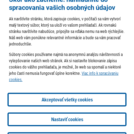
spracovania vašich osobných údajov
Ak navštívite stránku, ktorá zapisuje cookies, v počítači sa vám vytvorí
malý textový súbor, ktorý sa uloží vo vašom prehliadači. Ak rovnakú
stránku navštívite nabudúce, pripojíte sa vďaka nemu na web rýchlejšie.
AKTUALITY
TÉMA
SAMOSPRÁVA
Náš web vám ponúkne relevantné informácie a bude sa vám pracovať
jednoduchšie.
SERVIS
ROZHOVORY
KULTÚRA
Súbory cookies používame najmä na anonymnú analýzu návštevnosti a
HISTÓRIA
PODUJATIA
vylepšovanie našich web stránok. Ak si nastavíte blokovanie zápisu
cookies do vášho prehliadača, je možné, že web sa spomalí a niektoré
jeho časti nemusia fungovať úplne korektne.
Viac info k spracúvaniu
cookies.
Správa obsahu:
webmaster@lamac.sk
Informácie:
info@lamac.sk
Dispečing:
dispecing@lamac.sk
Doručovanie
Akceptovať všetky cookies
novín
Tlačené vydania
Sadzobník inzercie
2026 © Mestská časť Bratislava-Lamač
Tvorba web stránok
a
Nastaviť cookies
redakčný systém
od
AlejTech, spol. s r.o.
Nastavenia cookies