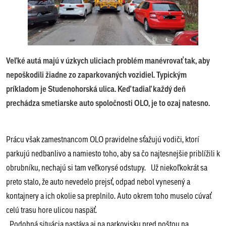
Veľké autá majú v úzkych uliciach problém manévrovať tak, aby
nepoškodili žiadne zo zaparkovaných vozidiel. Typickým
príkladom je Studenohorská ulica. Keď tadiaľ každý deň
prechádza smetiarske auto spoločnosti OLO, je to ozaj natesno.
Prácu však zamestnancom OLO pravidelne sťažujú vodiči, ktorí
parkujú nedbanlivo a namiesto toho, aby sa čo najtesnejšie priblížili k
obrubníku, nechajú si tam veľkorysé odstupy. Už niekoľkokrát sa
preto stalo, že auto nevedelo prejsť, odpad nebol vynesený a
kontajnery a ich okolie sa preplnilo. Auto okrem toho muselo cúvať
celú trasu hore ulicou naspäť.
Podobná situácia nastáva aj na parkovisku pred poštou na