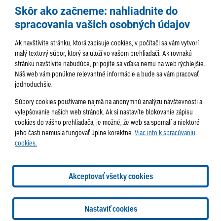
Skôr ako začneme: nahliadnite do
spracovania vašich osobných údajov
Ak navštívite stránku, ktorá zapisuje cookies, v počítači sa vám vytvorí
malý textový súbor, ktorý sa uloží vo vašom prehliadači. Ak rovnakú
stránku navštívite nabudúce, pripojíte sa vďaka nemu na web rýchlejšie.
AKTUALITY
TÉMA
SAMOSPRÁVA
Náš web vám ponúkne relevantné informácie a bude sa vám pracovať
jednoduchšie.
SERVIS
ROZHOVORY
KULTÚRA
Súbory cookies používame najmä na anonymnú analýzu návštevnosti a
HISTÓRIA
PODUJATIA
vylepšovanie našich web stránok. Ak si nastavíte blokovanie zápisu
cookies do vášho prehliadača, je možné, že web sa spomalí a niektoré
jeho časti nemusia fungovať úplne korektne.
Viac info k spracúvaniu
cookies.
Správa obsahu:
webmaster@lamac.sk
Informácie:
info@lamac.sk
Dispečing:
dispecing@lamac.sk
Doručovanie
Akceptovať všetky cookies
novín
Tlačené vydania
Sadzobník inzercie
2026 © Mestská časť Bratislava-Lamač
Tvorba web stránok
a
Nastaviť cookies
redakčný systém
od
AlejTech, spol. s r.o.
Nastavenia cookies