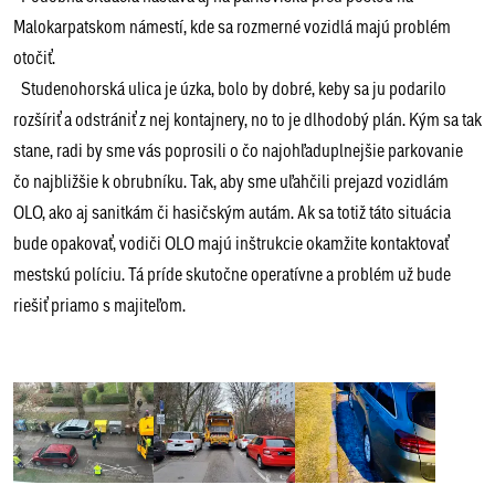
Malokarpatskom námestí, kde sa rozmerné vozidlá majú problém
otočiť.
Studenohorská ulica je úzka, bolo by dobré, keby sa ju podarilo
rozšíriť a odstrániť z nej kontajnery, no to je dlhodobý plán. Kým sa tak
stane, radi by sme vás poprosili o čo najohľaduplnejšie parkovanie
čo najbližšie k obrubníku. Tak, aby sme uľahčili prejazd vozidlám
OLO, ako aj sanitkám či hasičským autám. Ak sa totiž táto situácia
bude opakovať, vodiči OLO majú inštrukcie okamžite kontaktovať
mestskú políciu. Tá príde skutočne operatívne a problém už bude
riešiť priamo s majiteľom.