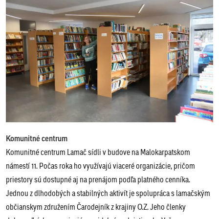
Komunitné centrum
Komunitné centrum Lamač sídli v budove na Malokarpatskom
námestí 11. Počas roka ho využívajú viaceré organizácie, pričom
priestory sú dostupné aj na prenájom podľa platného cenníka.
Jednou z dlhodobých a stabilných aktivít je spolupráca s lamačským
občianskym združením Čarodejník z krajiny O.Z. Jeho členky