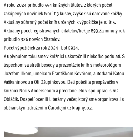
V roku 2024 pribudlo 554 knižných titulov, z ktorých počet
zakúpených noviniek tvorí 113 kusov, zvyšok sú darované knižky.
Aktuálny súhrnný počet kníh určených k výpožičke je 10 815.
Aktuálny počet registrovaných čitateľov/liek je 893.Za minulý rok
pribudlo 326 nových čitateľov.
Počet výpožičiek za rok 2024 bol 5934.
V uplynulom toku sme v knižnici uskutočnili niekoľko podujatí. S
úspechom sa stretli besedy a prezentácie kníh s meteorológom
Jozefom Iľkom, umelcom Františkom Kovárom, autorkami Katou
Vaškaninovou a Oli Džupinkovou. Deti potešila prespávačka v
knižnici Noc s Andersenom a prečítané leto v spolupráci s RC
Obláčik. Dospelí ocenili Literárny večer, ktorý sme organizovali s
občianskym združením Čarodejník z krajiny, o.z.