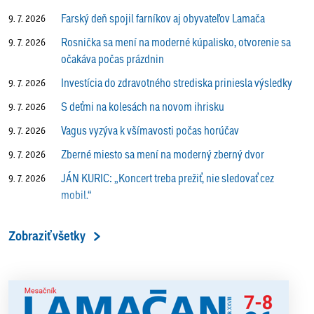
Farský deň spojil farníkov aj obyvateľov Lamača
9. 7. 2026
Rosnička sa mení na moderné kúpalisko, otvorenie sa
9. 7. 2026
očakáva počas prázdnin
Investícia do zdravotného strediska priniesla výsledky
9. 7. 2026
S deťmi na kolesách na novom ihrisku
9. 7. 2026
Vagus vyzýva k všímavosti počas horúčav
9. 7. 2026
Zberné miesto sa mení na moderný zberný dvor
9. 7. 2026
JÁN KURIC: „Koncert treba prežiť, nie sledovať cez
9. 7. 2026
mobil.“
Prečo vlaky v Lamači trúbia aj v noci?
9. 7. 2026
Zobraziť všetky
ALENA PETÁKOVÁ: „Splnila som si všetko, čo som si
9. 7. 2026
ako riaditeľka predsavzala.“
13. ročník Simultánky pod lipami v Lamači priniesol
18. 6. 2026
výborný šach aj príjemnú komunitnú atmosféru