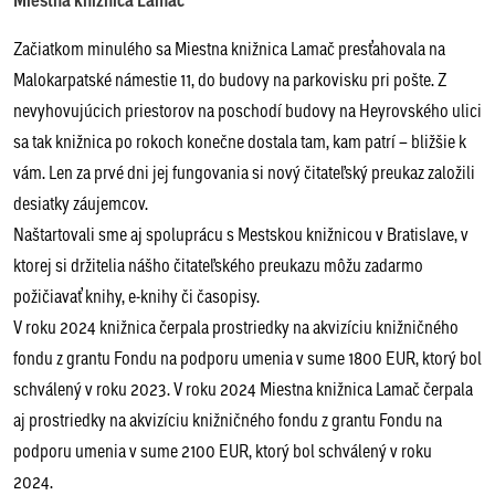
Miestna knižnica Lamač
Začiatkom minulého sa Miestna knižnica Lamač presťahovala na
Malokarpatské námestie 11, do budovy na parkovisku pri pošte. Z
nevyhovujúcich priestorov na poschodí budovy na Heyrovského ulici
sa tak knižnica po rokoch konečne dostala tam, kam patrí – bližšie k
vám. Len za prvé dni jej fungovania si nový čitateľský preukaz založili
desiatky záujemcov.
Naštartovali sme aj spoluprácu s Mestskou knižnicou v Bratislave, v
ktorej si držitelia nášho čitateľského preukazu môžu zadarmo
požičiavať knihy, e-knihy či časopisy.
V roku 2024 knižnica čerpala prostriedky na akvizíciu knižničného
fondu z grantu Fondu na podporu umenia v sume 1800 EUR, ktorý bol
schválený v roku 2023. V roku 2024 Miestna knižnica Lamač čerpala
aj prostriedky na akvizíciu knižničného fondu z grantu Fondu na
podporu umenia v sume 2100 EUR, ktorý bol schválený v roku
2024.