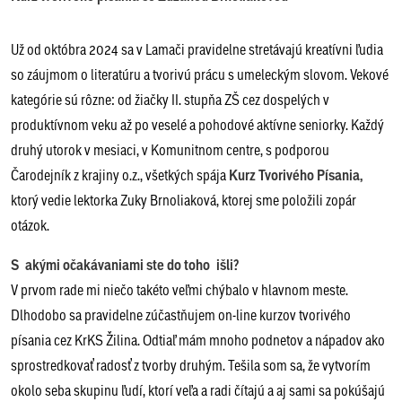
Už od októbra 2024 sa v Lamači pravidelne stretávajú kreatívni ľudia
so záujmom o literatúru a tvorivú prácu s umeleckým slovom. Vekové
kategórie sú rôzne: od žiačky II. stupňa ZŠ cez dospelých v
produktívnom veku až po veselé a pohodové aktívne seniorky. Každý
druhý utorok v mesiaci, v Komunitnom centre, s podporou
Čarodejník z krajiny o.z., všetkých spája
Kurz Tvorivého Písania,
ktorý vedie lektorka Zuky Brnoliaková, ktorej sme položili zopár
otázok.
S akými očakávaniami ste do toho išli?
V prvom rade mi niečo takéto veľmi chýbalo v hlavnom meste.
Dlhodobo sa pravidelne zúčastňujem on-line kurzov tvorivého
písania cez KrKS Žilina. Odtiaľ mám mnoho podnetov a nápadov ako
sprostredkovať radosť z tvorby druhým. Tešila som sa, že vytvorím
okolo seba skupinu ľudí, ktorí veľa a radi čítajú a aj sami sa pokúšajú