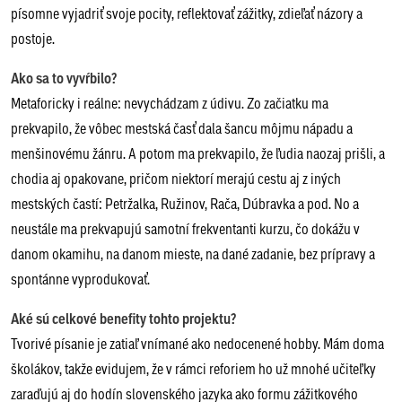
písomne vyjadriť svoje pocity, reflektovať zážitky, zdieľať názory a
postoje.
Ako sa to vyvŕbilo?
Metaforicky i reálne: nevychádzam z údivu. Zo začiatku ma
prekvapilo, že vôbec mestská časť dala šancu môjmu nápadu a
menšinovému žánru. A potom ma prekvapilo, že ľudia naozaj prišli, a
chodia aj opakovane, pričom niektorí merajú cestu aj z iných
mestských častí: Petržalka, Ružinov, Rača, Dúbravka a pod. No a
neustále ma prekvapujú samotní frekventanti kurzu, čo dokážu v
danom okamihu, na danom mieste, na dané zadanie, bez prípravy a
spontánne vyprodukovať.
Aké sú celkové benefity tohto projektu?
Tvorivé písanie je zatiaľ vnímané ako nedocenené hobby. Mám doma
školákov, takže evidujem, že v rámci reforiem ho už mnohé učiteľky
zaraďujú aj do hodín slovenského jazyka ako formu zážitkového