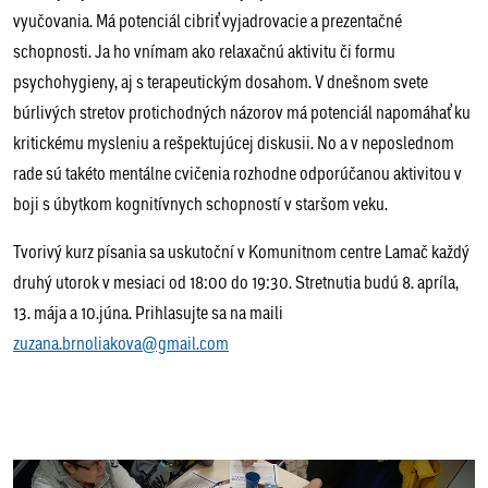
vyučovania. Má potenciál cibriť vyjadrovacie a prezentačné
schopnosti. Ja ho vnímam ako relaxačnú aktivitu či formu
psychohygieny, aj s terapeutickým dosahom. V dnešnom svete
búrlivých stretov protichodných názorov má potenciál napomáhať ku
kritickému mysleniu a rešpektujúcej diskusii. No a v neposlednom
rade sú takéto mentálne cvičenia rozhodne odporúčanou aktivitou v
boji s úbytkom kognitívnych schopností v staršom veku.
Tvorivý kurz písania sa uskutoční v Komunitnom centre Lamač každý
druhý utorok v mesiaci od 18:00 do 19:30. Stretnutia budú 8. apríla,
13. mája a 10.júna. Prihlasujte sa na maili
zuzana.brnoliakova@gmail.com