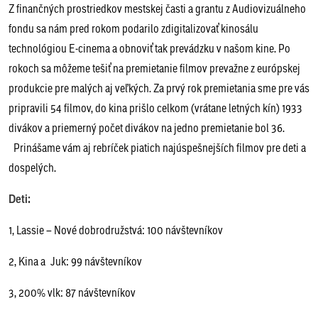
Z finančných prostriedkov mestskej časti a grantu z Audiovizuálneho
fondu sa nám pred rokom podarilo zdigitalizovať kinosálu
technológiou E-cinema a obnoviť tak prevádzku v našom kine. Po
rokoch sa môžeme tešiť na premietanie filmov prevažne z európskej
produkcie pre malých aj veľkých. Za prvý rok premietania sme pre vás
pripravili 54 filmov, do kina prišlo celkom (vrátane letných kín) 1933
divákov a priemerný počet divákov na jedno premietanie bol 36.
Prinášame vám aj rebríček piatich najúspešnejších filmov pre deti a
dospelých.
Deti:
1, Lassie – Nové dobrodružstvá: 100 návštevníkov
2, Kina a Juk: 99 návštevníkov
3, 200% vlk: 87 návštevníkov