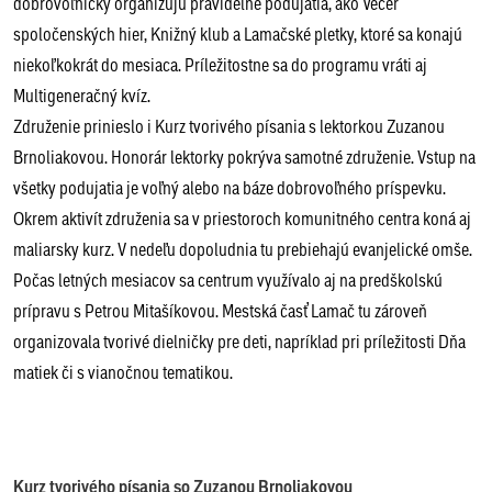
dobrovoľnícky organizujú pravidelné podujatia, ako Večer
spoločenských hier, Knižný klub a Lamačské pletky, ktoré sa konajú
niekoľkokrát do mesiaca. Príležitostne sa do programu vráti aj
Multigeneračný kvíz.
Združenie prinieslo i Kurz tvorivého písania s lektorkou Zuzanou
Brnoliakovou. Honorár lektorky pokrýva samotné združenie. Vstup na
všetky podujatia je voľný alebo na báze dobrovoľného príspevku.
Okrem aktivít združenia sa v priestoroch komunitného centra koná aj
maliarsky kurz. V nedeľu dopoludnia tu prebiehajú evanjelické omše.
Počas letných mesiacov sa centrum využívalo aj na predškolskú
prípravu s Petrou Mitašíkovou. Mestská časť Lamač tu zároveň
organizovala tvorivé dielničky pre deti, napríklad pri príležitosti Dňa
matiek či s vianočnou tematikou.
Kurz tvorivého písania so Zuzanou Brnoliakovou