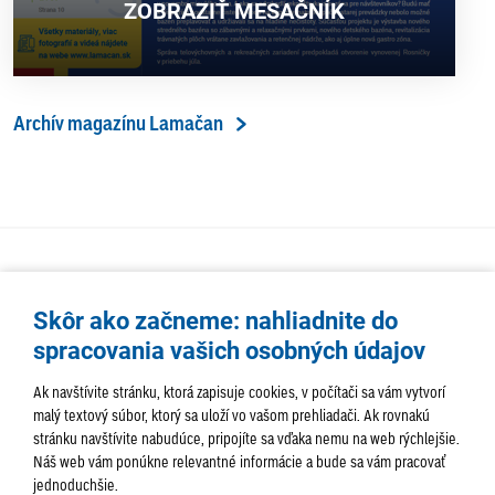
ZOBRAZIŤ MESAČNÍK
Archív magazínu Lamačan
Skôr ako začneme: nahliadnite do
spracovania vašich osobných údajov
Ak navštívite stránku, ktorá zapisuje cookies, v počítači sa vám vytvorí
malý textový súbor, ktorý sa uloží vo vašom prehliadači. Ak rovnakú
stránku navštívite nabudúce, pripojíte sa vďaka nemu na web rýchlejšie.
AKTUALITY
TÉMA
SAMOSPRÁVA
Náš web vám ponúkne relevantné informácie a bude sa vám pracovať
jednoduchšie.
SERVIS
ROZHOVORY
KULTÚRA