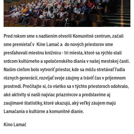
Pred rokom sme s nadšením otvorili Komunitné centrum, začali
sme premietať v Kine Lamač a do nových priestorov sme
presťahovali miestnu knižnicu - tri miesta, ktoré sa rýchlo stali
srdcom kultúrneho a spoločenského diania v našej mestskej časti.
Naším cieľom bolo vytvoriť priestor, kde sa môžu stretávať ľudia
rôznych generácií, rozvíjať svoje záujmy a tráviť čas v príjemnom
prostredí. Prečítajte si, čo všetko sa v týchto priestoroch odohralo,
aké aktivity si našli najviac priaznivcov a predstavíme aj
zaujímavé štatistiky, ktoré ukazujú, aký veľký záujem majú
Lamačania o kultúrne a komunitné dianie.
Kino Lamač