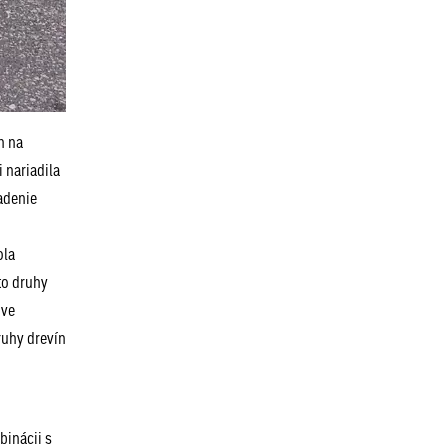
n na
 nariadila
adenie
ola
to druhy
Dve
ruhy drevín
binácii s