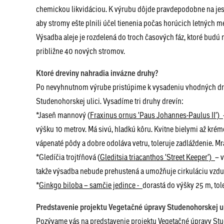
chemickou likvidáciou. K výrubu dôjde pravdepodobne na jese
aby stromy ešte plnili účel tienenia počas horúcich letných 
Výsadba aleje je rozdelená do troch časových fáz, ktoré budú
približne 40 nových stromov.
Ktoré dreviny nahradia invázne druhy?
Po nevyhnutnom výrube pristúpime k vysadeniu vhodných dru
Studenohorskej ulici. Vysadíme tri druhy drevín:
*Jaseň mannový (
Fraxinus ornus 'Paus Johannes-Paulus II')
výšku 10 metrov. Má sivú, hladkú kôru. Kvitne bielymi až krém
vápenaté pôdy a dobre odoláva vetru, toleruje zadláždenie. M
*Gledíčia trojtŕňová (
Gleditsia triacanthos 'Street Keeper')
– 
takže výsadba nebude prehustená a umožňuje cirkuláciu vzduc
*
Ginkgo biloba – samčie jedince -
dorastá do výšky 25 m, tol
Predstavenie projektu Vegetačné úpravy Studenohorskej u
Pozývame vás na predstavenie projektu Vegetačné úpravy Stude