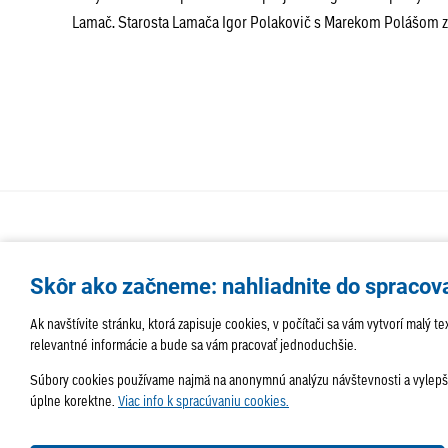
Lamač. Starosta Lamača Igor Polakovič s Marekom Polášom z R
Skôr ako začneme: nahliadnite do spracov
Ak navštívite stránku, ktorá zapisuje cookies, v počítači sa vám vytvorí malý
relevantné informácie a bude sa vám pracovať jednoduchšie.
Súbory cookies používame najmä na anonymnú analýzu návštevnosti a vylepšov
úplne korektne.
Viac info k spracúvaniu cookies.
Správa obsahu:
webmaster@lamac.sk
Informácie:
info@l