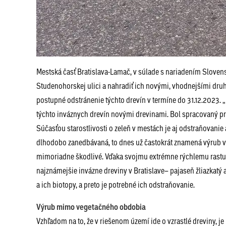
Mestská časť Bratislava-Lamač, v súlade s nariadením Slovens
Studenohorskej ulici a nahradiť ich novými, vhodnejšími druh
postupné odstránenie týchto drevín v termíne do 31.12.2023.
týchto inváznych drevín novými drevinami. Bol spracovaný pro
Súčasťou starostlivosti o zeleň v mestách je aj odstraňovani
dlhodobo zanedbávaná, to dnes už častokrát znamená výrub via
mimoriadne škodlivé. Vďaka svojmu extrémne rýchlemu rastu p
najznámejšie invázne dreviny v Bratislave– pajaseň žliazkatý 
a ich biotopy, a preto je potrebné ich odstraňovanie.
Výrub mimo vegetačného obdobia
Vzhľadom na to, že v riešenom území ide o vzrastlé dreviny, 