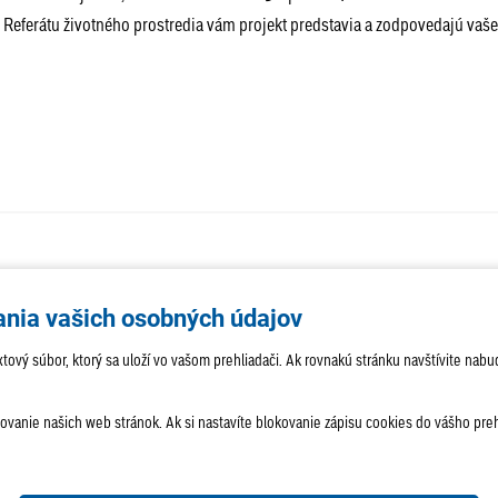
eferátu životného prostredia vám projekt predstavia a zodpovedajú vaše 
AKTUALITY
TÉMA
SAMOSPR
ania vašich osobných údajov
ROZHOVORY
KULTÚRA
HISTÓRIA
 textový súbor, ktorý sa uloží vo vašom prehliadači. Ak rovnakú stránku navštívite 
anie našich web stránok. Ak si nastavíte blokovanie zápisu cookies do vášho prehl
amac.sk
Dispečing:
dispecing@lamac.sk
Doručovanie novín
T