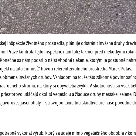
kej inšpekcie životného prostredia, plánuje odstrániť invázne druhy dreví
mi. Práve kontrola tejto inšpekcie nám totiž takmer pred niekoľkými rokmi
 „Konečne sa nám podarilo nájsť vhodné riešenie, ktorým je postupné nahr
jekt na túto činnosť,“ hovorí referent životného prostredia Marek Poláš.
e a obmena inváznych druhov. Vzhľadom na to, že táto zákonná povinnosť b
cročného stromu, na ktorý si obyvatelia zvykli. V skutočnosti sú však tie
riestorovo utláčajú okolitú vegetáciu a žiaduce druhy mestskej zelene. 
a javorovec jaseňolistý – sú svojou toxicitou škodlivé pre naše pôvodné d
je potrebné vykonať výrub, ktorý sa udeje mimo vegetačného obdobia v kom