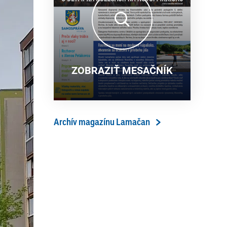
13. ročník Simultánky pod
18. 6. 2026
lipami v Lamači priniesol
výborný šach aj príjemnú
komunitnú atmosféru
ZOBRAZIŤ MESAČNÍK
Archív magazínu Lamačan