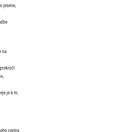
o jesene,
sadbe
e na
prekročí
e,
eje je 6 m.
neho centra