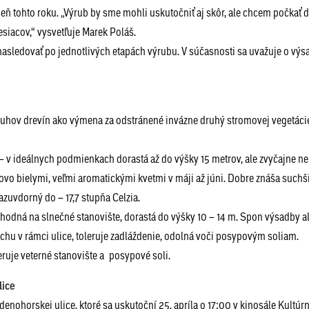
ň tohto roku. „Výrub by sme mohli uskutočniť aj skôr, ale chcem počkať d
mesiacov,“ vysvetľuje Marek Poláš.
 nasledovať po jednotlivých etapách výrubu. V súčasnosti sa uvažuje o vý
hov drevín ako výmena za odstránené invázne druhý stromovej vegetáci
– v ideálnych podmienkach dorastá až do výšky 15 metrov, ale zvyčajne ne
ovo bielymi, veľmi aromatickými kvetmi v máji až júni. Dobre znáša suchši
razuvdorný do – 17,7 stupňa Celzia.
vhodná na slnečné stanovište, dorastá do výšky 10 – 14 m. Spon výsadby al
hu v rámci ulice, toleruje zadláždenie, odolná voči posypovým soliam.
eruje veterné stanovište a posypové soli.
lice
nohorskej ulice, ktoré sa uskutoční 25. apríla o 17:00 v kinosále Kultúr