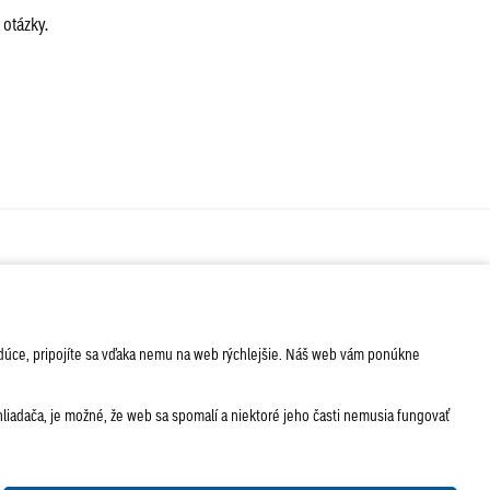
otázky.
ÁVA
SERVIS
PODUJATIA
nabudúce, pripojíte sa vďaka nemu na web rýchlejšie. Náš web vám ponúkne
iadača, je možné, že web sa spomalí a niektoré jeho časti nemusia fungovať
lačené vydania
Sadzobník inzercie