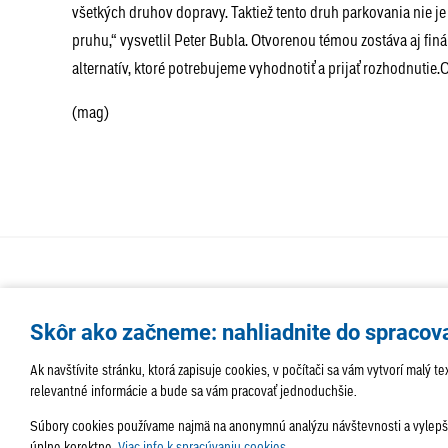
všetkých druhov dopravy. Taktiež tento druh parkovania nie 
pruhu,“ vysvetlil Peter Bubla. Otvorenou témou zostáva aj fi
alternatív, ktoré potrebujeme vyhodnotiť a prijať rozhodnutie
(mag)
Skôr ako začneme: nahliadnite do spracov
Ak navštívite stránku, ktorá zapisuje cookies, v počítači sa vám vytvorí malý
relevantné informácie a bude sa vám pracovať jednoduchšie.
Súbory cookies používame najmä na anonymnú analýzu návštevnosti a vylepšov
úplne korektne.
Viac info k spracúvaniu cookies.