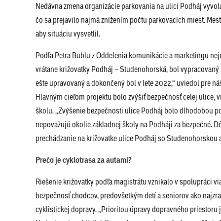
Nedávna zmena organizácie parkovania na ulici Podháj vyvola
čo sa prejavilo najmä znížením počtu parkovacích miest. Mest
aby situáciu vysvetlil.
Podľa Petra Bublu z Oddelenia komunikácie a marketingu nejde
vrátane križovatky Podháj – Studenohorská, bol vypracovaný
ešte upravovaný a dokončený bol v lete 2022,“ uviedol pre ná
Hlavným cieľom projektu bolo zvýšiť bezpečnosť celej ulice, v
školu. „Zvýšenie bezpečnosti ulice Podháj bolo dlhodobou pož
nepovažujú okolie základnej školy na Podháji za bezpečné. D
prechádzanie na križovatke ulice Podháj so Studenohorskou a 
Prečo je cyklotrasa za autami?
Riešenie križovatky podľa magistrátu vznikalo v spolupráci vi
bezpečnosť chodcov, predovšetkým detí a seniorov ako najzra
cyklistickej dopravy. „Prioritou úpravy dopravného priestoru