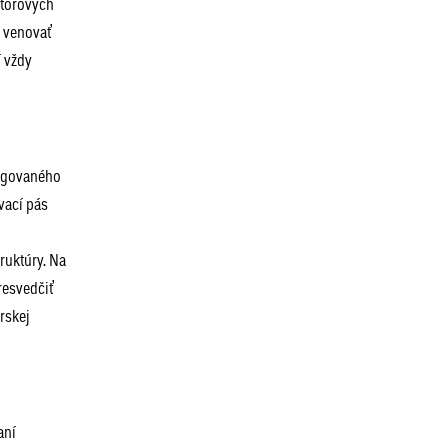
otorových
a venovať
í vždy
regovaného
vací pás
ruktúry. Na
resvedčiť
rskej
aní