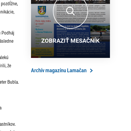
 pozdĺžne,
13. ročník Simultánky pod
18. 6. 2026
lipami v Lamači priniesol
nikácie,
výborný šach aj príjemnú
komunitnú atmosféru
u Podháj
ZOBRAZIŤ MESAČNÍK
následne
alekú
ili, že
Archív magazínu Lamačan
eter Bubla.
a
astníkov.