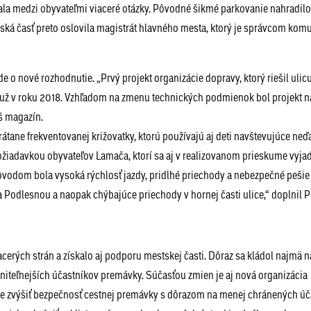
la medzi obyvateľmi viaceré otázky. Pôvodné šikmé parkovanie nahradilo
ská časť preto oslovila magistrát hlavného mesta, ktorý je správcom komu
 o nové rozhodnutie. „Prvý projekt organizácie dopravy, ktorý riešil ulic
 už v roku 2018. Vzhľadom na zmenu technických podmienok bol projekt 
š magazín.
rátane frekventovanej križovatky, ktorú používajú aj deti navštevujúce neď
iadavkou obyvateľov Lamača, ktorí sa aj v realizovanom prieskume vyjadr
ôvodom bola vysoká rýchlosť jazdy, pridlhé priechody a nebezpečné pešie
Podlesnou a naopak chýbajúce priechody v hornej časti ulice,“ doplnil P
acerých strán a získalo aj podporu mestskej časti. Dôraz sa kládol najmä n
niteľnejších účastníkov premávky. Súčasťou zmien je aj nová organizácia
 je zvýšiť bezpečnosť cestnej premávky s dôrazom na menej chránených úč