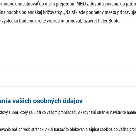
je vhodné umiestňovať do ulíc s prejazdom MHD z dôvodu cúvania do jazd
nálna podoba holandskej križovatky. „Na základe podnetov mesto pripravuje
.O výsledku budeme určite vopred informovať,“uzavrel Peter Bubla.
AKTUALITY
TÉMA
SAMOSPR
ania vašich osobných údajov
ROZHOVORY
KULTÚRA
HISTÓRIA
 textový súbor, ktorý sa uloží vo vašom prehliadači. Ak rovnakú stránku navštívite 
anie našich web stránok. Ak si nastavíte blokovanie zápisu cookies do vášho prehl