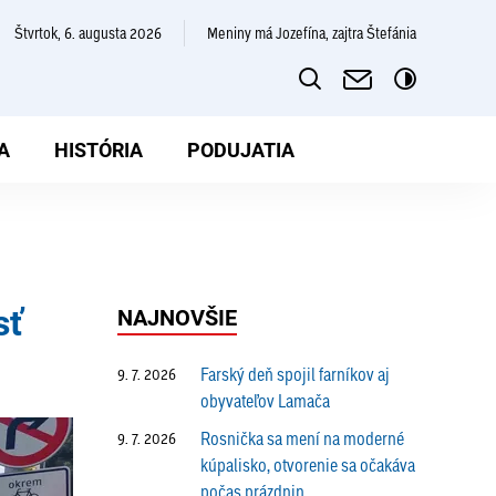
štvrtok, 6. augusta 2026
Meniny má Jozefína, zajtra Štefánia
A
HISTÓRIA
PODUJATIA
sť
NAJNOVŠIE
Farský deň spojil farníkov aj
9. 7. 2026
obyvateľov Lamača
Rosnička sa mení na moderné
9. 7. 2026
kúpalisko, otvorenie sa očakáva
počas prázdnin