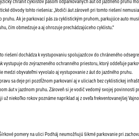
fyzicky chrániť cyklistov pásom odparkovaných áut od jazdného pruhu m
raktické dôvody tohto riešenia: „Vodiči áut zároveň pri tomto riešení nemusi
 pruhu. Ak je parkovací pás za cyklistickým pruhom, parkujúce auto mus
ruhu, čím obmedzuje a aj ohrozuje prechádzajúceho cyklistu.“
tomto riešení dochádza k vystupovaniu spolujazdcov do chráneného odseg
k vystupuje do zvýrazneného ochranného priestoru, ktorý oddeľuje parko
sie medzi obyvateľmi vyvolalo aj vystupovanie z áut do jazdného pruhu.
vu sa deje pri pozdĺžnom parkovaní aj v uliciach bez cyklistickej infrašt
ybom áut v jazdnom pruhu. Zároveň si je vodič vedomý svojej povinnosti p
áji už niekoľko rokov poznáme napríklad aj z oveľa frekventovanejšej Vajno
Šírkové pomery na ulici Podháj neumožňujú šikmé parkovanie pri zachov