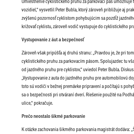
Umiestnenie cyklistického pruhu za parkovací pás umožňuje 
vozidiel,“ vysvetlil Peter Bubla, ktorý zároveň približuje aj p
zvýšenú pozornosť cyklistom pohybujúcim sa pozdĺž jazdného
križovať cyklistu, zároveň vodič vystupuje do cyklistického p
Vystupovanie z áut a bezpečnosť
Zároveň však pripúšťa aj druhú stranu: „Pravdou je, že pri 
cyklistického pruhu za parkovacím pásom. Spolujazdec tu vša
od jazdného pruhu pre cyklistov,“ uviedol Peter Bubla. Disku
„Vystupovanie z auta do jazdného pruhu pre automobilovú dopra
toto sú vodiči v bežnej premávke pripravení a počítajú s poh
sa o bezpečnosti pri otváraní dverí. Riešenie použité na Podh
ulice,“ pokračuje.
Prečo neostalo šikmé parkovanie
K otázke zachovania šikmého parkovania magistrát dodáva: „