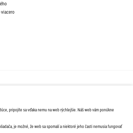
ného
 viacero
ÁVA
SERVIS
PODUJATIA
nabudúce, pripojíte sa vďaka nemu na web rýchlejšie. Náš web vám ponúkne
iadača, je možné, že web sa spomalí a niektoré jeho časti nemusia fungovať