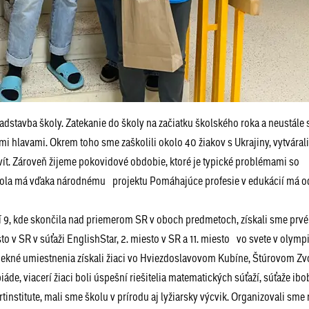
adstavba školy. Zatekanie do školy na začiatku školského roka a neustále
mi hlavami. Okrem toho sme zaškolili okolo 40 žiakov s Ukrajiny, vytváral
ivít. Zároveň žijeme pokovidové obdobie, ktoré je typické problémami so
kola má vďaka národnému projektu Pomáhajúce profesie v edukácií má od
í 9, kde skončila nad priemerom SR v oboch predmetoch, získali sme prvé
o v SR v súťaži EnglishStar, 2. miesto v SR a 11. miesto vo svete v olymp
, pekné umiestnenia získali žiaci vo Hviezdoslavovom Kubíne, Štúrovom Zv
de, viacerí žiaci boli úspešní riešitelia matematických súťaží, súťaže ibob
institute, mali sme školu v prírodu aj lyžiarsky výcvik. Organizovali sm