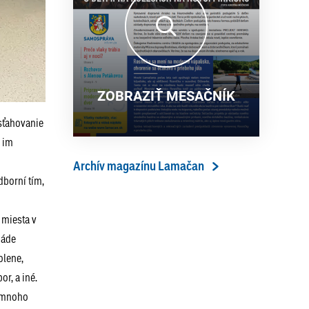
13. ročník Simultánky pod
18. 6. 2026
lipami v Lamači priniesol
výborný šach aj príjemnú
komunitnú atmosféru
ZOBRAZIŤ MESAČNÍK
 sťahovanie
i im
Archív magazínu Lamačan
borní tím,
 miesta v
iáde
olene,
or, a iné.
e mnoho