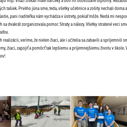
ajší vtip. Víťazi získali malé darčeky a boli im odovzdané diplomy. Nezabu
ch tašiek. Prvého júna sme, teda, všetky učebnice a zošity nechali doma a 
šťastie, pani riaditeľka nám vychádza v ústrety, pokiaľ môže. Nedá mi nesp
 sa dvakrát zorganizovala pomoc Straty a nálezy. Všetky stratené veci sm
teľov.
lizácii, veríme, že nielen žiaci, ale i učitelia sa zabavili a spríjemnili s
 my, žiaci, zapojiť a pomôcť tak lepšiemu a príjemnejšiemu životu v škole.
dov!