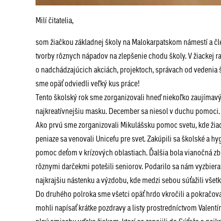
Milí čitatelia,
som žiačkou základnej školy na Malokarpatskom námestí a členko
tvorby rôznych nápadov na zlepšenie chodu školy. V žiackej 
o nadchádzajúcich akciách, projektoch, správach od vedenia 
sme opäť odviedli veľký kus práce!
Tento školský rok sme zorganizovali hneď niekoľko zaujímavých
najkreatívnejšiu masku. December sa niesol v duchu pomoci.
Ako prvú sme zorganizovali Mikulášsku pomoc svetu, kde žiaci 
peniaze sa venovali Unicefu pre svet. Zakúpili sa školské a hy
pomoc deťom v krízových oblastiach. Ďalšia bola vianočná zbi
rôznymi darčekmi potešili seniorov. Podarilo sa nám vyzbierať
najkrajšiu nástenku a výzdobu, kde medzi sebou súťažili všetky
Do druhého polroka sme všetci opäť hrdo vkročili a pokračovali
mohli napísať krátke pozdravy a listy prostredníctvom Valentín