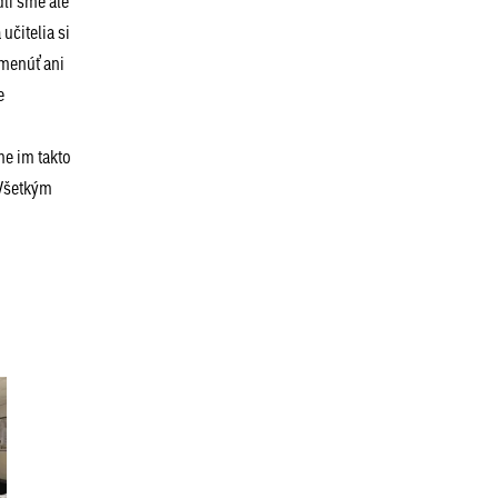
dli sme ale
učitelia si
omenúť ani
e
me im takto
 Všetkým