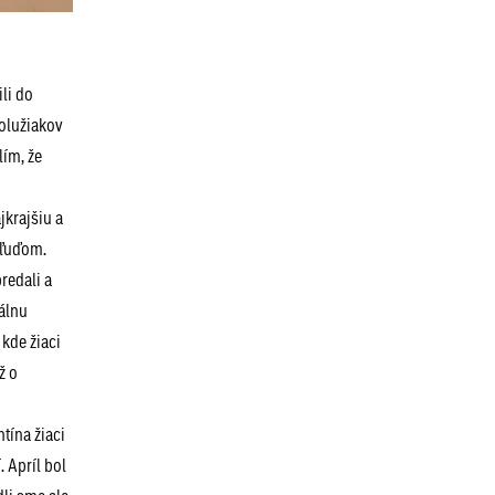
li do
olužiakov
lím, že
jkrajšiu a
 ľuďom.
redali a
iálnu
kde žiaci
ž o
tína žiaci
. Apríl bol