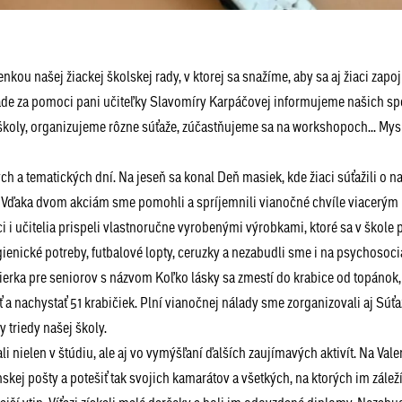
u našej žiackej školskej rady, v ktorej sa snažíme, aby sa aj žiaci zapoji
rade za pomoci pani učiteľky Slavomíry Karpáčovej informujeme našich sp
školy, organizujeme rôzne súťaže, zúčastňujeme sa na workshopoch... Mys
 a tematických dní. Na jeseň sa konal Deň masiek, kde žiaci súťažili o na
 Vďaka dvom akciám sme pomohli a spríjemnili vianočné chvíle viacerým
i učitelia prispeli vlastnoručne vyrobenými výrobkami, ktoré sa v škole p
gienické potreby, futbalové lopty, ceruzky a nezabudli sme i na psychosoc
erka pre seniorov s názvom Koľko lásky sa zmestí do krabice od topánok, 
 a nachystať 51 krabičiek. Plní vianočnej nálady sme zorganizovali aj Súťa
 triedy našej školy.
 nielen v štúdiu, ale aj vo vymýšľaní ďalších zaujímavých aktivít. Na Valen
skej pošty a potešiť tak svojich kamarátov a všetkých, na ktorých im záleží