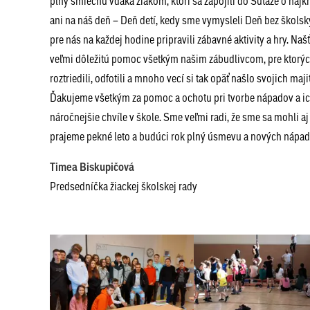
plný smiechu vďaka žiakom, ktorí sa zapojili do Súťaže o najkr
ani na náš deň – Deň detí, kedy sme vymysleli Deň bez školský
pre nás na každej hodine pripravili zábavné aktivity a hry. Na
veľmi dôležitú pomoc všetkým našim zábudlivcom, pre ktorých
roztriedili, odfotili a mnoho vecí si tak opäť našlo svojich maji
Ďakujeme všetkým za pomoc a ochotu pri tvorbe nápadov a ich rea
náročnejšie chvíle v škole. Sme veľmi radi, že sme sa mohli aj
prajeme pekné leto a budúci rok plný úsmevu a nových nápa
Timea Biskupičová
Predsedníčka žiackej školskej rady