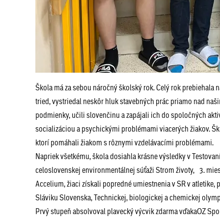
Škola má za sebou náročný školský rok. Celý rok prebiehala n
tried, vystriedal neskôr hluk stavebných prác priamo nad naši
podmienky, učili slovenčinu a zapájali ich do spoločných akt
socializáciou a psychickými problémami viacerých žiakov. Š
ktorí pomáhali žiakom s rôznymi vzdelávacími problémami.
Napriek všetkému, škola dosiahla krásne výsledky v Testovan
celoslovenskej environmentálnej súťaži Strom životy, 3. miest
Accelium, žiaci získali popredné umiestnenia v SR v atletike
Sláviku Slovenska, Technickej, biologickej a chemickej olympiá
Prvý stupeň absolvoval plavecký výcvik zdarma vďakaOZ Sport