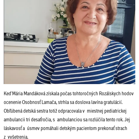
Keď Mária Mandáková získala počas tohtoročných Rozálskych hodov
ocenenie Osobnosť Lamača, strhla sa doslova lavína gratulácií.
Obľúbená detská sestra totiž odpracovala v miestnej pediatrickej
ambulancii tri desaťročia, s ambulanciou sa rozlúčila tento rok. Jej
láskavosť a úsmev pomáhali detským pacientom prekonať strach
z vyšetrenia.