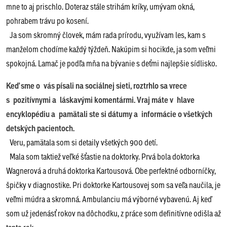
mne to aj prischlo. Doteraz stále strihám kríky, umývam okná,
pohrabem trávu po kosení.
Ja som skromný človek, mám rada prírodu, využívam les, kam s
manželom chodíme každý týždeň. Nakúpim si hocikde, ja som veľmi
spokojná. Lamač je podľa mňa na bývanie s deťmi najlepšie sídlisko.
Keď sme o vás písali na sociálnej sieti, roztrhlo sa vrece
s pozitívnymi a láskavými komentármi. Vraj máte v hlave
encyklopédiu a pamätali ste si dátumy a informácie o všetkých
detských pacientoch.
Veru, pamätala som si detaily všetkých 900 detí.
Mala som taktiež veľké šťastie na doktorky. Prvá bola doktorka
Wagnerová a druhá doktorka Kartousová. Obe perfektné odborníčky,
špičky v diagnostike. Pri doktorke Kartousovej som sa veľa naučila, je
veľmi múdra a skromná. Ambulanciu má výborné vybavenú. Aj keď
som už jedenásť rokov na dôchodku, z práce som definitívne odišla až