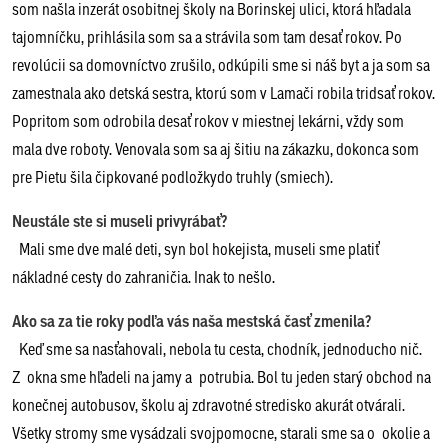
som našla inzerát osobitnej školy na Borinskej ulici, ktorá hľadala
tajomníčku, prihlásila som sa a strávila som tam desať rokov. Po
revolúcii sa domovníctvo zrušilo, odkúpili sme si náš byt a ja som sa
zamestnala ako detská sestra, ktorú som v Lamači robila tridsať rokov.
Popritom som odrobila desať rokov v miestnej lekárni, vždy som
mala dve roboty. Venovala som sa aj šitiu na zákazku, dokonca som
pre Pietu šila čipkované podložkydo truhly (smiech).
Neustále ste si museli privyrábať?
Mali sme dve malé deti, syn bol hokejista, museli sme platiť
nákladné cesty do zahraničia. Inak to nešlo.
Ako sa za tie roky podľa vás naša mestská časť zmenila?
Keď sme sa nasťahovali, nebola tu cesta, chodník, jednoducho nič.
Z okna sme hľadeli na jamy a potrubia. Bol tu jeden starý obchod na
konečnej autobusov, školu aj zdravotné stredisko akurát otvárali.
Všetky stromy sme vysádzali svojpomocne, starali sme sa o okolie a