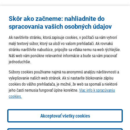
Skôr ako začneme: nahliadnite do
spracovania vašich osobných údajov
Ak navštívite stránku, ktorá zapisuje cookies, v počítači sa vám vytvorí
malý textový súbor, ktorý sa uloží vo vašom prehliadači. Ak rovnakú
stránku navštívite nabudúce, pripojíte sa vďaka nemu na web rýchlejšie.
AKTUALITY
TÉMA
SAMOSPRÁVA
Náš web vám ponúkne relevantné informácie a bude sa vám pracovať
jednoduchšie.
SERVIS
ROZHOVORY
KULTÚRA
Súbory cookies používame najmä na anonymnú analýzu návštevnosti a
HISTÓRIA
PODUJATIA
vylepšovanie našich web stránok. Ak si nastavíte blokovanie zápisu
cookies do vášho prehliadača, je možné, že web sa spomalí a niektoré
jeho časti nemusia fungovať úplne korektne.
Viac info k spracúvaniu
cookies.
Správa obsahu:
webmaster@lamac.sk
Informácie:
info@lamac.sk
Dispečing:
dispecing@lamac.sk
Doručovanie
Akceptovať všetky cookies
novín
Tlačené vydania
Sadzobník inzercie