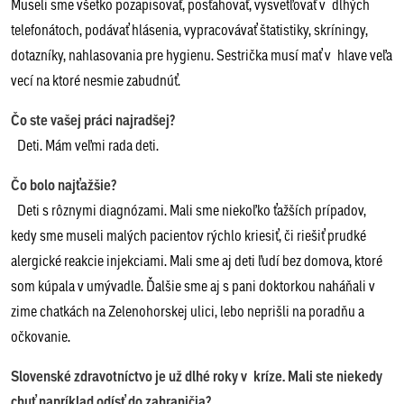
Museli sme všetko pozapisovať, posťahovať, vysvetľovať v dlhých
telefonátoch, podávať hlásenia, vypracovávať štatistiky, skríningy,
dotazníky, nahlasovania pre hygienu. Sestrička musí mať v hlave veľa
vecí na ktoré nesmie zabudnúť.
Čo ste vašej práci najradšej?
Deti. Mám veľmi rada deti.
Čo bolo najťažšie?
Deti s rôznymi diagnózami. Mali sme niekoľko ťažších prípadov,
kedy sme museli malých pacientov rýchlo kriesiť, či riešiť prudké
alergické reakcie injekciami. Mali sme aj deti ľudí bez domova, ktoré
som kúpala v umývadle. Ďalšie sme aj s pani doktorkou naháňali v
zime chatkách na Zelenohorskej ulici, lebo neprišli na poradňu a
očkovanie.
Slovenské zdravotníctvo je už dlhé roky v kríze. Mali ste niekedy
chuť napríklad odísť do zahraničia?