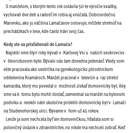
S manželom, s ktorým tento rok oslávila 50-te výročie svadby,
vychovali dve deti a radosť im robia aj vnúčatá. Dobrosrdečnú
Marienku, ako ju väčšina Lamačanov oslovuje, môžete stretnúť na
prechádzkach v lese, kde často trávi svoj čas.
Kedy ste sa prisťahovali do Lamača?
Najskôr sme štyri roky bývali v Karlovej Vsi u našich svokrovcov
v štvorizbovom byte. Bývalo nás tam dovedna jedenásť. Vtedy som
ešte pracovala ako sestrička na gynekologicko pôrodníckom
oddelenína Kramároch. Manžel pracoval v televízii a raz stretol
kamaráta, ktorý mu povedal o možnosti získať domovnícky byt. Aby
sme sa k tomu bytu mohli dostať, zamestnal sa manžel na bytovom
podniku a neskôr nám skutočne pridelili domovnícky byt v Lamači
na Studenohorskej ulici. Bývame v ňom už 45 rokov.
Lenže ja som nechcela byť len domovníčkou, hľadala som si
polovičný úväzok v zdravotníctve, no nikde ma nechceli zobrať. Keď