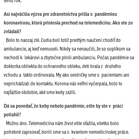
tento rok.
Asi najväčšia výzva pre zdravotníctva prišla s pandémiou
koronavírusu, ktorá priniesla prechod na telemedicínu. Ako ste zo
zvládali?
Bolo to naozaj zlé. Ľudia boli totiž predtým naučení chodiť do
ambulancie, aj keď nemuseli. Nikdy sa nenaučili, že so soplíkom sa
nechodí k lekárovi a zbytočne plnili ambulanciu. Počas pandémie sa
doktorka obliekla do ochranného obleku, deti brala z druhého
vchodu a takto ordinovala. My ako sestričky sme s pacientami ani
neprichádzali do kontaktu. Korona nás veľmi vyčerpala, bolo to
najťažšie obdobie, aké sme kedy zažili.
Dá sa povedať, že keby nebolo pandémie, ešte by ste v práci
potiahli?
Možno áno. Telemedicína nám život ešte sťažila, všetko bolo
potrebné zapisovať, borili sme sa s kvantom nemedicínskej práce.