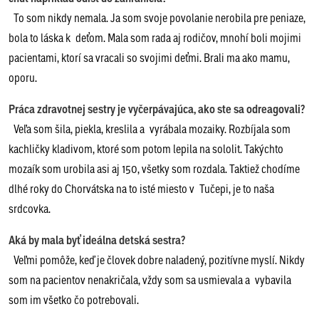
To som nikdy nemala. Ja som svoje povolanie nerobila pre peniaze,
bola to láska k deťom. Mala som rada aj rodičov, mnohí boli mojimi
pacientami, ktorí sa vracali so svojimi deťmi. Brali ma ako mamu,
oporu.
Práca zdravotnej sestry je vyčerpávajúca, ako ste sa odreagovali?
Veľa som šila, piekla, kreslila a vyrábala mozaiky. Rozbíjala som
kachličky kladivom, ktoré som potom lepila na sololit. Takýchto
mozaík som urobila asi aj 150, všetky som rozdala. Taktiež chodíme
dlhé roky do Chorvátska na to isté miesto v Tučepi, je to naša
srdcovka.
Aká by mala byť ideálna detská sestra?
Veľmi pomôže, keď je človek dobre naladený, pozitívne myslí. Nikdy
som na pacientov nenakričala, vždy som sa usmievala a vybavila
som im všetko čo potrebovali.