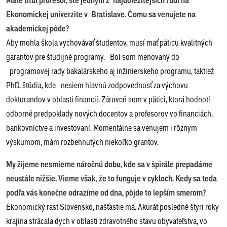
Ekonomickej univerzite v Bratislave. Čomu sa venujete na
akademickej pôde?
Aby mohla škola vychovávať študentov, musí mať päticu kvalitných
garantov pre študijné programy. Bol som menovaný do
programovej rady bakalárskeho aj inžinierskeho programu, taktiež
PhD. štúdia, kde nesiem hlavnú zodpovednosť za výchovu
doktorandov v oblasti financií. Zároveň som v pätici, ktorá hodnotí
odborné predpoklady nových docentov a profesorov vo financiách,
bankovníctve a investovaní. Momentálne sa venujem i rôznym
výskumom, mám rozbehnutých niekoľko grantov.
My žijeme nesmierne náročnú dobu, kde sa v špirále prepadáme
neustále nižšie. Vieme však, že to funguje v cykloch. Kedy sa teda
podľa vás konečne odrazíme od dna, pôjde to lepším smerom?
Ekonomický rast Slovensko, našťastie má. Akurát posledné štyri roky
krajina strácala dych v oblasti zdravotného stavu obyvateľstva, vo