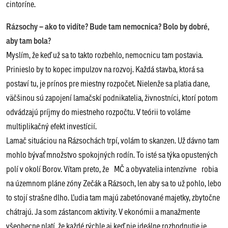
cintoríne.
Rázsochy – ako to vidíte? Bude tam nemocnica? Bolo by dobré,
aby tam bola?
Myslím, že keď už sa to takto rozbehlo, nemocnicu tam postavia.
Prinieslo by to kopec impulzov na rozvoj. Každá stavba, ktorá sa
postaví tu, je prínos pre miestny rozpočet. Nielenže sa platia dane,
väčšinou sú zapojení lamačskí podnikatelia, živnostníci, ktorí potom
odvádzajú príjmy do miestneho rozpočtu. V teórii to voláme
multiplikačný efekt investícií.
Lamač situáciou na Rázsochách trpí, volám to skanzen. Už dávno tam
mohlo bývať množstvo spokojných rodín. To isté sa týka opustených
polí v okolí Borov. Vítam preto, že MČ a obyvatelia intenzívne robia
na územnom pláne zóny Zečák a Rázsoch, len aby sa to už pohlo, lebo
to stojí strašne dlho. Ľudia tam majú zabetónované majetky, zbytočne
chátrajú. Ja som zástancom aktivity. V ekonómii a manažmente
všeobecne platí, že každé rýchle aj keď nie ideálne rozhodnutie je