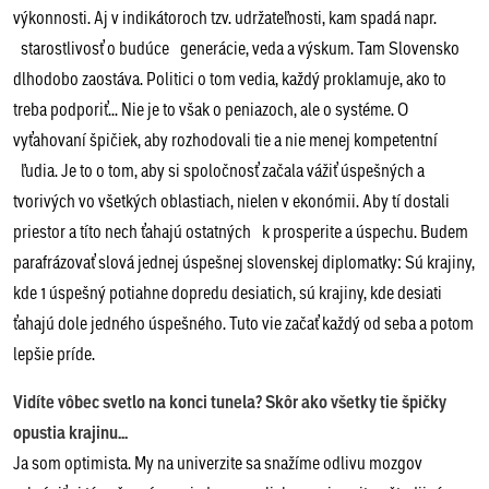
výkonnosti. Aj v indikátoroch tzv. udržateľnosti, kam spadá napr.
starostlivosť o budúce generácie, veda a výskum. Tam Slovensko
dlhodobo zaostáva. Politici o tom vedia, každý proklamuje, ako to
treba podporiť... Nie je to však o peniazoch, ale o systéme. O
vyťahovaní špičiek, aby rozhodovali tie a nie menej kompetentní
ľudia. Je to o tom, aby si spoločnosť začala vážiť úspešných a
tvorivých vo všetkých oblastiach, nielen v ekonómii. Aby tí dostali
priestor a títo nech ťahajú ostatných k prosperite a úspechu. Budem
parafrázovať slová jednej úspešnej slovenskej diplomatky: Sú krajiny,
kde 1 úspešný potiahne dopredu desiatich, sú krajiny, kde desiati
ťahajú dole jedného úspešného. Tuto vie začať každý od seba a potom
lepšie príde.
Vidíte vôbec svetlo na konci tunela? Skôr ako všetky tie špičky
opustia krajinu...
Ja som optimista. My na univerzite sa snažíme odlivu mozgov