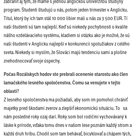
zabrániť aj tým, že máme s jednou anglickou univerzitou študijný
program. Študenti študujú u nás, potom jeden trimester v Anglicku.
Titul, ktorý by ich tam stál 10 000 libier mali u nás za 3 500 EUR. Tí
naši študenti sú tam najlepší. Keď sú niekedy pochybnosti o kvalite
nášho vzdelávacieho systému, kladiem si otázku ako je možné, že sú
naši študenti v Anglicku najlepší v konkurencii spolužiakov z celého
sveta. Niekedy si myslím, že Slováci majú tendenciu sami a plošne
znehodnocovať svoje úspechy.
Počas Rozálskych hodov ste prebrali ocenenie starostu ako člen
lamačského lesného spoločenstva. Čomu sa venujete v tejto
oblasti?
Z lesného spoločenstva ma požiadali, aby som im pomohol chrániť
majetky pred škodami zverov a zlepšiť ekonomickú situáciu. To sa
nám posledné roky ozaj darí. Roky som bol rodičmi vychovávaný k
láske k prírode, vďaka tomu dnes v našom lese poznám každý strom a
každý druh hríbu. Chodil som tam behávať, bicyklovať a chápem tých,