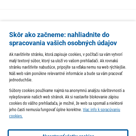
Skôr ako začneme: nahliadnite do
spracovania vašich osobných údajov
Ak navštívite stránku, ktorá zapisuje cookies, v počítači sa vám vytvorí
malý textový súbor, ktorý sa uloží vo vašom prehliadači. Ak rovnakú
stránku navštívite nabudúce, pripojíte sa vďaka nemu na web rýchlejšie.
AKTUALITY
TÉMA
SAMOSPRÁVA
Náš web vám ponúkne relevantné informácie a bude sa vám pracovať
jednoduchšie.
SERVIS
ROZHOVORY
KULTÚRA
Súbory cookies používame najmä na anonymnú analýzu návštevnosti a
HISTÓRIA
PODUJATIA
vylepšovanie našich web stránok. Ak si nastavíte blokovanie zápisu
cookies do vášho prehliadača, je možné, že web sa spomalí a niektoré
jeho časti nemusia fungovať úplne korektne.
Viac info k spracúvaniu
cookies.
Správa obsahu:
webmaster@lamac.sk
Informácie:
info@lamac.sk
Dispečing:
dispecing@lamac.sk
Doručovanie