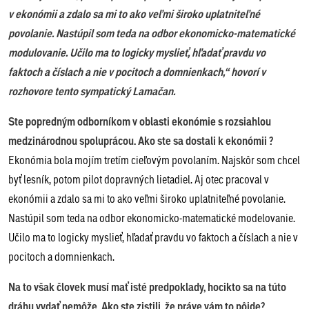
v ekonómii a zdalo sa mi to ako veľmi široko uplatniteľné
povolanie. Nastúpil som teda na odbor ekonomicko-matematické
modulovanie. Učilo ma to logicky myslieť, hľadať pravdu vo
faktoch a číslach a nie v pocitoch a domnienkach,“ hovorí v
rozhovore tento sympatický Lamačan.
Ste popredným odborníkom v oblasti ekonómie s rozsiahlou
medzinárodnou spoluprácou. Ako ste sa dostali k ekonómii ?
Ekonómia bola mojím tretím cieľovým povolaním. Najskôr som chcel
byť lesník, potom pilot dopravných lietadiel. Aj otec pracoval v
ekonómii a zdalo sa mi to ako veľmi široko uplatniteľné povolanie.
Nastúpil som teda na odbor ekonomicko-matematické modelovanie.
Učilo ma to logicky myslieť, hľadať pravdu vo faktoch a číslach a nie v
pocitoch a domnienkach.
Na to však človek musí mať isté predpoklady, hocikto sa na túto
dráhu vydať nemôže. Ako ste zistili, že práve vám to pôjde?