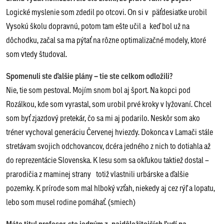
Logické myslenie som zdedil po otcovi. On si v päťdesiatke urobil
Vysokú školu dopravnú, potom tam ešte učil a keď bol už na
dôchodku, začal sa ma pýtať na rôzne optimalizačné modely, ktoré
som vtedy študoval.
Spomenuli ste ďalšie plány – tie ste celkom odložili?
Nie, tie som pestoval. Mojím snom bol aj šport. Na kopci pod
Rozálkou, kde som vyrastal, som urobil prvé kroky v lyžovaní. Chcel
som byť zjazdový pretekár, čo sa mi aj podarilo. Neskôr som ako
tréner vychoval generáciu Červenej hviezdy. Dokonca v Lamači stále
stretávam svojich odchovancov, dcéra jedného z nich to dotiahla až
do reprezentácie Slovenska. K lesu som sa okľukou taktiež dostal –
prarodičia z maminej strany totiž vlastnili urbárske a ďalšie
pozemky. K prírode som mal hlboký vzťah, niekedy aj cez rýľ a lopatu,
lebo som musel rodine pomáhať. (smiech)
Máte titul profesor, ste jedným z najdôležitejších ľudí na