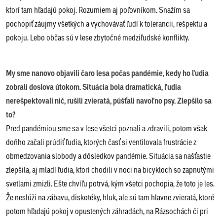
ktorí tam hľadajú pokoj. Rozumiem aj poľovníkom. Snažím sa
pochopiť záujmy všetkých a vychovávať ľudí k tolerancii, rešpektu a
pokoju. Lebo občas sú v lese zbytočné medziľudské konflikty.
My sme nanovo objavili čaro lesa počas pandémie, kedy ho ľudia
zobrali doslova útokom. Situácia bola dramatická, ľudia
nerešpektovali nič, rušili zvieratá, púšťali navoľno psy. Zlepšilo sa
to?
Pred pandémiou sme sa v lese všetci poznali a zdravili, potom však
doňho začali prúdiť ľudia, ktorých časť si ventilovala frustrácie z
obmedzovania slobody a dôsledkov pandémie. Situácia sa našťastie
zlepšila, aj mladí ľudia, ktorí chodili v noci na bicykloch so zapnutými
svetlami zmizli. Ešte chvíľu potrvá, kým všetci pochopia, že toto je les.
Že neslúži na zábavu, diskotéky, hluk, ale sú tam hlavne zvieratá, ktoré
potom hľadajú pokoj v opustených záhradách, na Rázsochách či pri