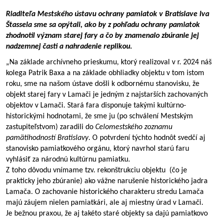
Riaditeľa Mestského ústavu ochrany pamiatok v Bratislave Iva 
Štassela sme sa opýtali, ako by z pohľadu ochrany pamiatok 
zhodnotil význam starej fary a čo by znamenalo zbúranie jej 
nadzemnej časti a nahradenie replikou.
„Na základe archívneho prieskumu, ktorý realizoval v r. 2024 náš 
kolega Patrik Baxa a na základe obhliadky objektu v tom istom 
roku, sme na našom ústave došli k odbornému stanovisku, že 
objekt starej fary v Lamači je jedným z najstarších zachovaných 
objektov v Lamači. Stará fara disponuje takými kultúrno-
historickými hodnotami, že sme ju (po schválení Mestským 
zastupiteľstvom) zaradili do 
Celomestského zoznamu 
pamätihodností Bratislavy
. O potvrdení týchto hodnôt svedčí aj 
stanovisko pamiatkového orgánu, ktorý navrhol starú faru 
vyhlásiť za národnú kultúrnu pamiatku.
Z toho dôvodu vnímame tzv. rekonštrukciu objektu  (čo je 
prakticky jeho zbúranie) ako vážne narušenie historického jadra 
Lamača. O zachovanie historického charakteru stredu Lamača 
majú záujem nielen pamiatkári, ale aj miestny úrad v Lamači.
Je bežnou praxou, že aj takéto staré objekty sa dajú pamiatkovo 