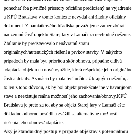
ponechať iba pivničné priestory oficiálne predložený na vyjadrenie 
a KPÚ Bratislava v tomto kontexte nevydal ani žiadny oficiálny 
dokument. 
Z pamiatkového hľadiska považujeme zámer zbúrať 
nadzemnú časť objektu Starej fary v Lamači za nevhodné riešenie. 
Zbúranie by predstavovalo nenávratnú stratu 
originálnych/autentických riešení a prvkov stavby. V takýchto 
prípadoch by mala byť prioritou skôr obnova, prípadne citlivá 
adaptácia objektu na nové využitie, ktorá rešpektuje jeho originálne 
časti a detaily. Asanácia by mala byť určite až krajným riešením, a 
to len z toho dôvodu, ak by bol objekt preukázateľne v havarijnom 
stave a neexistuje reálna možnosť jeho zachovania/obnovy.
KPÚ 
Bratislava je preto za to, aby sa objekt Starej fary v Lamači ešte 
dôkladne odborne posúdil a zvážili sa alternatívne možnosti 
riešenia jeho obnovy/adaptácie.
Aký je štandardný postup v prípade objektov s potenciálnou 