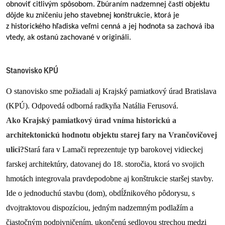
obnoviť citlivým spôsobom. Zbúraním nadzemnej časti objektu 
dôjde ku zničeniu jeho stavebnej konštrukcie, ktorá je 
z historického hľadiska veľmi cenná a jej hodnota sa zachová iba 
vtedy, ak ostanú zachované v origináli.
Stanovisko KPÚ
O stanovisko sme požiadali aj Krajský pamiatkový úrad Bratislava 
(KPÚ). Odpovedá odborná radkyňa Natália Ferusová.
Ako Krajský pamiatkový úrad vníma historickú a 
architektonickú hodnotu objektu starej fary na Vrančovičovej 
ulici?
Stará fara v Lamači reprezentuje typ barokovej vidieckej 
farskej architektúry, datovanej do 18. storočia, ktorá vo svojich 
hmotách integrovala pravdepodobne aj konštrukcie staršej stavby. 
Ide o jednoduchú stavbu (dom), obdĺžnikového pôdorysu, s 
dvojtraktovou dispozíciou, jedným nadzemným podlažím a 
čiastočným podpivničením, ukončenú sedlovou strechou medzi 