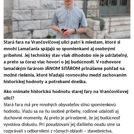
Stará fara na Vrančovičovej ulici patrí k miestam, ktoré si 
mnohí Lamačania spájajú so spomienkami aj osobnými 
príbehmi. Jej technický stav však dlhodobo nie je udržateľný, 
a preto sa čoraz viac hovorí o jej budúcnosti. V rozhovore 
lamačským farárom JÁNOM SITÁROM prinášame pohľad na 
možné riešenia, ktoré hľadajú rovnováhu medzi zachovaním 
historickej hodnoty a potrebami dneška.
Ako vnímate historickú hodnotu starej fary na Vrančovičovej 
ulici?
Stará fara má pre mnohých obyvateľov silnú spomienkovú 
hodnotu. Viažu sa na ňu osobné príbehy, rodinné udalosti aj 
duchovné momenty. Aj preto je prirodzené, že jej budúcnosť 
vyvoláva diskusiu. Pri posudzovaní jej ďalšieho osudu sme sa 
rozprávali s odborníkmi z rôznych oblastí – stavebníctva, 