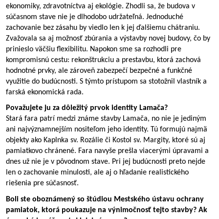
ekonomiky, zdravotníctva aj ekológie. Zhodli sa, že budova v 
súčasnom stave nie je dlhodobo udržateľná. Jednoduché 
zachovanie bez zásahu by viedlo len k jej ďalšiemu chátraniu.
Zvažovala sa aj možnosť zbúrania a výstavby novej budovy, čo by 
prinieslo väčšiu flexibilitu. Napokon sme sa rozhodli pre 
kompromisnú cestu: rekonštrukciu a prestavbu, ktorá zachová 
hodnotné prvky, ale zároveň zabezpečí bezpečné a funkčné 
využitie do budúcnosti. S týmto prístupom sa stotožnil vlastník a 
farská ekonomická rada.
Považujete ju za dôležitý prvok identity Lamača?
Stará fara patrí medzi známe stavby Lamača, no nie je jediným 
ani najvýznamnejším nositeľom jeho identity. Tú formujú najmä 
objekty ako Kaplnka sv. Rozálie či Kostol sv. Margity, ktoré sú aj 
pamiatkovo chránené. Fara navyše prešla viacerými úpravami a 
dnes už nie je v pôvodnom stave. Pri jej budúcnosti preto nejde 
len o zachovanie minulosti, ale aj o hľadanie realistického 
riešenia pre súčasnosť.
Boli ste oboznámený so štúdiou Mestského ústavu ochrany 
pamiatok, ktorá poukazuje na výnimočnosť tejto stavby? Ak 