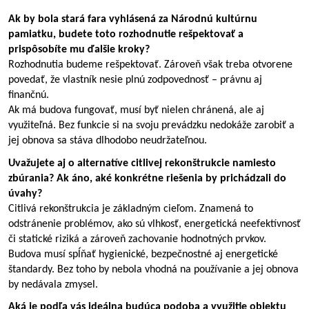
Ak by bola stará fara vyhlásená za Národnú kultúrnu 
pamiatku, budete toto rozhodnutie rešpektovať a 
prispôsobíte mu ďalšie kroky?
Rozhodnutia budeme rešpektovať. Zároveň však treba otvorene 
povedať, že vlastník nesie plnú zodpovednosť – právnu aj 
finančnú.
Ak má budova fungovať, musí byť nielen chránená, ale aj 
využiteľná. Bez funkcie si na svoju prevádzku nedokáže zarobiť a 
jej obnova sa stáva dlhodobo neudržateľnou.
Uvažujete aj o alternatíve citlivej rekonštrukcie namiesto 
zbúrania? Ak áno, aké konkrétne riešenia by prichádzali do 
úvahy?
Citlivá rekonštrukcia je základným cieľom. Znamená to 
odstránenie problémov, ako sú vlhkosť, energetická neefektívnosť 
či statické riziká a zároveň zachovanie hodnotných prvkov. 
Budova musí spĺňať hygienické, bezpečnostné aj energetické 
štandardy. Bez toho by nebola vhodná na používanie a jej obnova 
by nedávala zmysel.
Aká je podľa vás ideálna budúca podoba a využitie objektu 