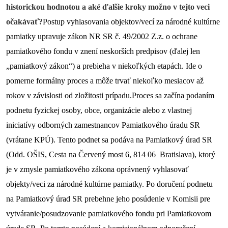
historickou hodnotou a aké ďalšie kroky možno v tejto veci 
očakávať?
Postup vyhlasovania objektov/vecí za národné kultúrne 
pamiatky upravuje zákon NR SR č. 49/2002 Z.z. o ochrane 
pamiatkového fondu v znení neskorších predpisov (ďalej len 
„pamiatkový zákon“) a prebieha v niekoľkých etapách. Ide o 
pomerne formálny proces a môže trvať niekoľko mesiacov až 
rokov v závislosti od zložitosti prípadu.
Proces sa začína podaním 
podnetu fyzickej osoby, obce, organizácie alebo z vlastnej 
iniciatívy odborných zamestnancov Pamiatkového úradu SR 
(vrátane KPÚ). Tento podnet sa podáva na Pamiatkový úrad SR 
(Odd. OŠIS, Cesta na Červený most 6, 814 06  Bratislava), ktorý 
je v zmysle pamiatkového zákona oprávnený vyhlasovať 
objekty/veci za národné kultúrne pamiatky. Po doručení podnetu 
na Pamiatkový úrad SR prebehne jeho posúdenie v Komisii pre 
vytváranie/posudzovanie pamiatkového fondu pri Pamiatkovom 