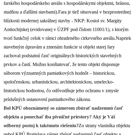
farského hospodárskeho areálu s hospodárskymi objektmi, bránou, 
studňou a ďalšími stavbami).
Fara je tiež situovaná v bezprostrednej 
blízkosti modernej sakrálnej stavby - NKP: Kostol sv. Margity 
Antiochijskej (evidovanej v ÚZPF pod číslom 11001/1), s ktorým 
tvorí funkčný celok v rámci ohradeného cirkevného areálu.
Napriek 
stavebným úpravám a zmenám funkcie si objekt starej fary 
zachoval podstatnú časť originálnych historických stavebných 
prvkov a častí. Možno konštatovať, že tento objekt disponuje 
súborom významných pamiatkových hodnôt – historickou, 
spoločenskou, urbanistickou, architektonickou, umelecko-
historickou hodnotou, čo odôvodňuje jeho ochranu v zmysle 
príslušných ustanovení pamiatkového zákona.
Bol KPÚ oboznámený so zámerom zbúrať nadzemnú časť 
objektu a ponechať iba pivničné priestory? Aký je Váš 
odborný postoj k takémuto riešeniu?
Zo strany vlastníka objektu 
nebol KPÚ Bratislava zámer zbúrať nadzemnú časť objektu a 