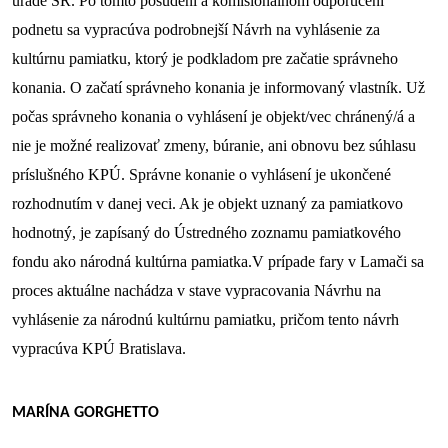
úrade SR. Po tomto posúdení a komisionálnom odporučení 
podnetu sa vypracúva podrobnejší Návrh na vyhlásenie za 
kultúrnu pamiatku, ktorý je podkladom pre začatie správneho 
konania. O začatí správneho konania je informovaný vlastník. Už 
počas správneho konania o vyhlásení je objekt/vec chránený/á a 
nie je možné realizovať zmeny, búranie, ani obnovu bez súhlasu 
príslušného KPÚ. Správne konanie o vyhlásení je ukončené 
rozhodnutím v danej veci. Ak je objekt uznaný za pamiatkovo 
hodnotný, je zapísaný do Ústredného zoznamu pamiatkového 
fondu ako národná kultúrna pamiatka.
V prípade fary v Lamači sa 
proces aktuálne nachádza v stave vypracovania Návrhu na 
vyhlásenie za národnú kultúrnu pamiatku, pričom tento návrh 
vypracúva KPÚ Bratislava.
MARÍNA GORGHETTO