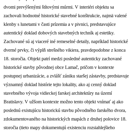
dvomi prevýšenými štítovými múrmi. V interiéri objektu sa 
zachovali hodnotné historické stavebné konštrukcie, najmä valené 
klenby s lunetami v časti prízemia a v pivnici, predstavujúce 
autentický doklad dobových stavebných techník aj estetiky. 
Zachované sú aj viaceré iné remeselné detaily, napríklad historické 
dverné prvky, či výplň strešného vikiera, pravdepodobne z konca 
18. storočia. Objekt patrí medzi posledné autenticky zachované 
historické stavby pôvodnej obce Lamač, pričom v kontexte 
postupnej urbanizácie, a zvlášť zániku staršej zástavby, predstavuje 
významný doklad histórie tejto lokality, ako aj cenný doklad 
stavebného vývoja vidieckej farskej architektúry na území 
Bratislavy. V užšom kontexte možno tento objekt vnímať aj ako 
poslednú existujúcu historickú stavbu pôvodného farského dvora, 
zdokumentovaného na historických mapách z druhej polovice 18. 
storočia (tieto mapy dokumentujú existenciu rozsiahlejšieho 