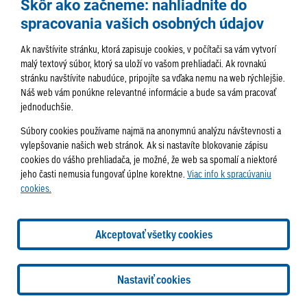
Skôr ako začneme: nahliadnite do
spracovania vašich osobných údajov
Ak navštívite stránku, ktorá zapisuje cookies, v počítači sa vám vytvorí
malý textový súbor, ktorý sa uloží vo vašom prehliadači. Ak rovnakú
stránku navštívite nabudúce, pripojíte sa vďaka nemu na web rýchlejšie.
AKTUALITY
TÉMA
SAMOSPRÁVA
Náš web vám ponúkne relevantné informácie a bude sa vám pracovať
jednoduchšie.
SERVIS
ROZHOVORY
KULTÚRA
Súbory cookies používame najmä na anonymnú analýzu návštevnosti a
HISTÓRIA
PODUJATIA
vylepšovanie našich web stránok. Ak si nastavíte blokovanie zápisu
cookies do vášho prehliadača, je možné, že web sa spomalí a niektoré
jeho časti nemusia fungovať úplne korektne.
Viac info k spracúvaniu
cookies.
Správa obsahu:
webmaster@lamac.sk
Informácie:
info@lamac.sk
Dispečing:
dispecing@lamac.sk
Doručovanie
Akceptovať všetky cookies
novín
Tlačené vydania
Sadzobník inzercie
2026 © Mestská časť Bratislava-Lamač
Tvorba web stránok
a
Nastaviť cookies
redakčný systém
od
AlejTech, spol. s r.o.
Nastavenia cookies