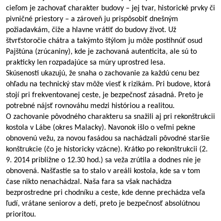
cieľom je zachovať charakter budovy – jej tvar, historické prvky či 
pivničné priestory – a zároveň ju prispôsobiť dnešným 
požiadavkám, čiže a hlavne vrátiť do budovy život. Už 
štvrťstoročie chátra a takýmto štýlom ju môže postihnúť osud 
Pajštúna (zrúcaniny), kde je zachovaná autenticita, ale sú to 
prakticky len rozpadajúce sa múry uprostred lesa. 
Skúsenosti ukazujú, že snaha o zachovanie za každú cenu bez 
ohľadu na technický stav môže viesť k rizikám. Pri budove, ktorá 
stojí pri frekventovanej ceste, je bezpečnosť zásadná. Preto je 
potrebné nájsť rovnováhu medzi históriou a realitou.
O zachovanie pôvodného charakteru sa snažili aj pri rekonštrukcii 
kostola v Lábe (okres Malacky). Navonok išlo o veľmi pekne 
obnovenú vežu, za novou fasádou sa nachádzali pôvodné staršie 
konštrukcie (čo je historicky vzácne). Krátko po rekonštrukcii (2. 
9. 2014 približne o 12.30 hod.) sa veža zrútila a dodnes nie je 
obnovená. Našťastie sa to stalo v areáli kostola, kde sa v tom 
čase nikto nenachádzal.
Naša fara sa však nachádza 
bezprostredne pri chodníku a ceste, kde denne prechádza veľa 
ľudí, vrátane seniorov a detí, preto je bezpečnosť absolútnou 
prioritou.