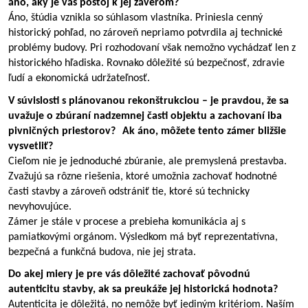
áno, aký je váš postoj k jej záverom?
Áno, štúdia vznikla so súhlasom vlastníka. Priniesla cenný 
historický pohľad, no zároveň nepriamo potvrdila aj technické 
problémy budovy. Pri rozhodovaní však nemožno vychádzať len z 
historického hľadiska. Rovnako dôležité sú bezpečnosť, zdravie 
ľudí a ekonomická udržateľnosť.
V súvislosti s plánovanou rekonštrukciou – je pravdou, že sa 
uvažuje o zbúraní nadzemnej časti objektu a zachovaní iba 
pivničných priestorov?
Ak áno, môžete tento zámer bližšie 
vysvetliť?
Cieľom nie je jednoduché zbúranie, ale premyslená prestavba. 
Zvažujú sa rôzne riešenia, ktoré umožnia zachovať hodnotné 
časti stavby a zároveň odstrániť tie, ktoré sú technicky 
nevyhovujúce.
Zámer je stále v procese a prebieha komunikácia aj s 
pamiatkovými orgánom. Výsledkom má byť reprezentatívna, 
bezpečná a funkčná budova, nie jej strata.
Do akej miery je pre vás dôležité zachovať pôvodnú 
autenticitu stavby, ak sa preukáže jej historická hodnota?
Autenticita je dôležitá, no nemôže byť jediným kritériom. Naším 